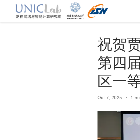
祝贺
第四
区一
Oct 7, 2025
1 mi